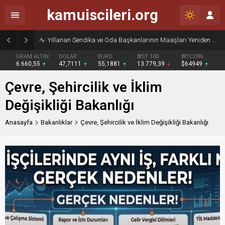
kamuiscileri.org
Yıllanan Sendika ve Oda Başkanlarının Maaşları Yeniden Gündemde
GRAM ALTIN
DOLAR
EURO
BIST 100
BITCOIN
6.660,55
47,7111
55,1881
13.779,39
$64949
Çevre, Şehircilik ve İklim
Değişikliği Bakanlığı
Anasayfa
Bakanlıklar
Çevre, Şehircilik ve İklim Değişikliği Bakanlığı