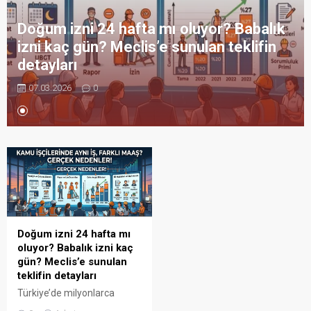
Doğum izni 24 hafta mı oluyor? Babalık
izni kaç gün? Meclis’e sunulan teklifin
detayları
07.03.2026
0
Doğum izni 24 hafta mı
oluyor? Babalık izni kaç
gün? Meclis’e sunulan
teklifin detayları
Türkiye’de milyonlarca
çalışan anneyi ilgilendiren