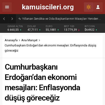
kamuiscileri.org
Yıllanan Sendika ve Oda Başkanlarının Maaşları Yeniden Gündemde
GRAM ALTIN
DOLAR
EURO
BIST 100
BITCOIN
6.660,55
47,7111
55,1881
13.779,39
$64922
Anasayfa
Ana Manşet
Cumhurbaşkanı Erdoğan’dan ekonomi mesajları: Enflasyonda düşüş
göreceğiz
Cumhurbaşkanı
Erdoğan’dan ekonomi
mesajları: Enflasyonda
düşüş göreceğiz