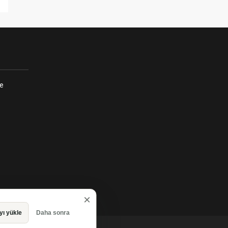
re
×
ı yükle
Daha sonra