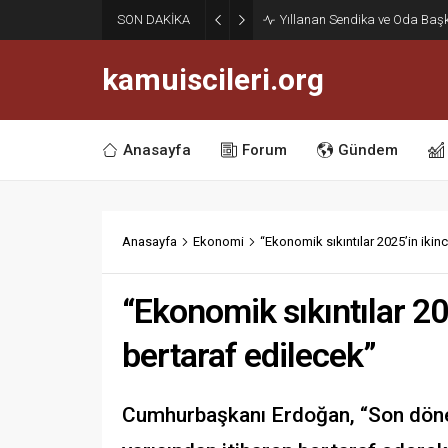
Haziran Enflasyonu Açıklan
SON DAKİKA
İşçilerine Yüzde 13,76 Zam Ke
kamuiscileri.org
Anasayfa
Forum
Gündem
Anasayfa
Ekonomi
“Ekonomik sıkıntılar 2025’in ikinc
“Ekonomik sıkıntılar 20
bertaraf edilecek”
Cumhurbaşkanı Erdoğan, “Son dönemd