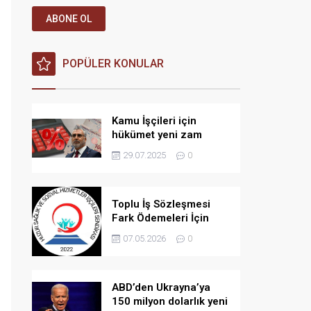
ABONE OL
POPÜLER KONULAR
Kamu İşçileri için
hükümet yeni zam
teklifi verdi iddiası!
29.07.2025
0
Toplu İş Sözleşmesi
Fark Ödemeleri İçin
Açılan Davada Yeni
07.05.2026
0
Gelişme: Bilirkişi
İncelemesi Kararı
ABD’den Ukrayna’ya
150 milyon dolarlık yeni