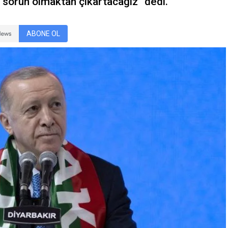
k sorun olmaktan çıkartacağız” dedi.
ABONE OL