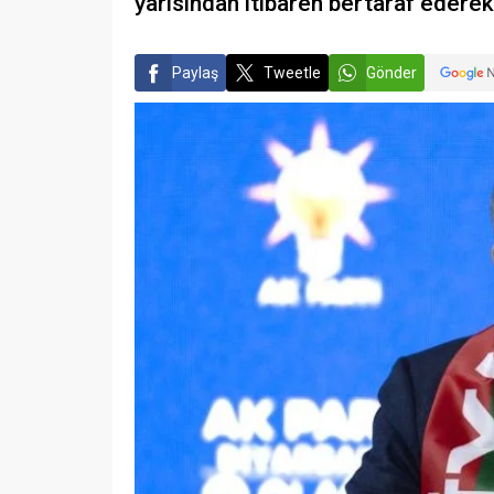
yarısından itibaren bertaraf edere
Paylaş
Tweetle
Gönder