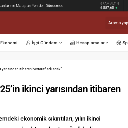
dı: Ocak ve Temmuz Zam Dönemi Olan Kamu
GRAM ALTIN
sinleşti
6.587,65
Ekonomi
İşçi Gündemi
Hesaplamalar
Sp
i yarısından itibaren bertaraf edilecek”
25’in ikinci yarısından itibaren
eki ekonomik sıkıntıları, yılın ikinci