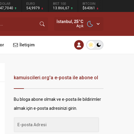
DOLAR
EURO
BIST 100
BITCOIN
47,7040
54,9979
13.866,67
$64361
İstanbul,
25
°C
Açık
or
İletişim
kamuiscileri.org'a e-posta ile abone ol
Bu bloga abone olmak ve e-posta ile bildirimler
almak için e-posta adresinizi girin.