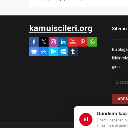
kamuiscileri.org
Sitemiz
Bu bloga
bildiriml
girin.
ABON
Gündemi kaçı
Kİ
Önemli haberleri bi
cihazınıza uygulam