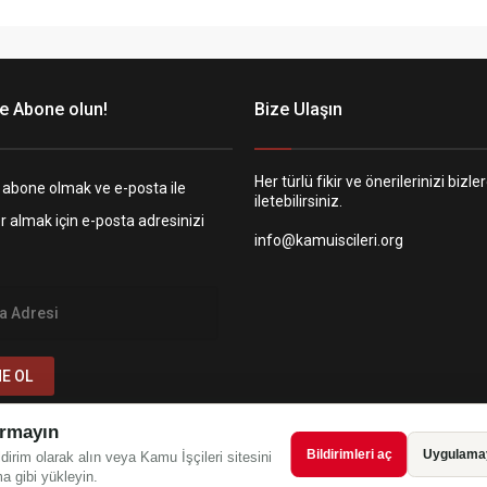
e Abone olun!
Bize Ulaşın
Her türlü fikir ve önerilerinizi bizle
 abone olmak ve e-posta ile
iletebilirsiniz.
er almak için e-posta adresinizi
info@kamuiscileri.org
E OL
rmayın
Bildirimleri aç
Uygulamay
ldirim olarak alın veya Kamu İşçileri sitesini
a gibi yükleyin.