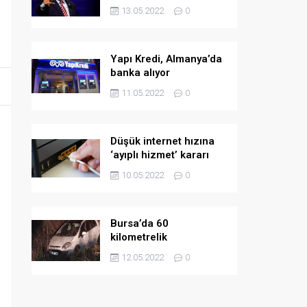
askeri yardım
13.05.2022
0
Yapı Kredi, Almanya’da
banka alıyor
11.05.2022
0
Düşük internet hızına
‘ayıplı hizmet’ kararı
10.05.2022
0
Bursa’da 60
kilometrelik
kovalamaca!
12.05.2022
0