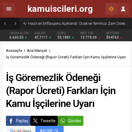
kamuiscileri.org
Haziran Enflasyonu Açıklandı: Ocak ve Temmuz Zam Dönemi Olan Kamu İşçilerine Yüzde 13,76 Zam Kesinleşti
GRAM ALTIN
DOLAR
EURO
BIST 100
BITCOIN
6.660,55
47,7111
55,1881
13.779,39
$64763
Anasayfa
Ana Manşet
İş Göremezlik Ödeneği (Rapor Ücreti) Farkları İçin Kamu İşçilerine Uyarı
İş Göremezlik Ödeneği
(Rapor Ücreti) Farkları İçin
Kamu İşçilerine Uyarı
Paylaş
Tweetle
Gönder
ABONE OL