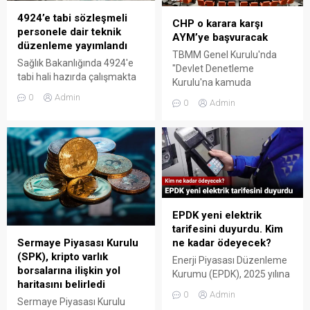
20’ye tamamlanmasını ve
4924’e tabi sözleşmeli
SSK ile Bağ-Kur emeklilerinin
CHP o karara karşı
personele dair teknik
maaşlarının memur
AYM’ye başvuracak
düzenleme yayımlandı
emeklileriyle eşitlenmesini
TBMM Genel Kurulu'nda
ele alırken Erdursun farkın
Sağlık Bakanlığında 4924'e
"Devlet Denetleme
SSK ve Bağ-Kur emeklileri
tabi hali hazırda çalışmakta
Kurulu'na kamuda
için yüzde 12-13, memur...
olan sözleşmeli personelin
görevden alma yetkisi"
0
Admin
0
Admin
çalışabileceği hizmet
verildi. Söz konusu karara
birimlerini gösteren teknik
tepki gösteren CHP,
düzenleme Resmi Gazetede
Anayasa Mahkemesi'ne
yayımlandı
başvuracak.
EPDK yeni elektrik
tarifesini duyurdu. Kim
ne kadar ödeyecek?
Sermaye Piyasası Kurulu
(SPK), kripto varlık
Enerji Piyasası Düzenleme
borsalarına ilişkin yol
Kurumu (EPDK), 2025 yılına
haritasını belirledi
ait gelir tavanını belirledi.
0
Admin
Konuya ilişkin kurul
Sermaye Piyasası Kurulu