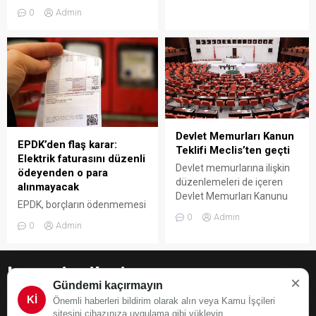
kararları, 1 Ocak 2025'ten
(SPK), kripto varlık piyasasına
0
Admin
itibaren geçerli olmak
yönelik kanunun ardından bu
üzere, Resmi Gazete'de
alandaki ikincil düzenlemeleri
yayımlandı. Elektrik
hazırlayarak, kripto varlıkların
tüketiminde sübvanse
saklanması ve transferine
edilen yıllık limit değişikli ...
yönelik ilke ve esasları
düzenledi.
Devlet Memurları Kanun
EPDK’den flaş karar:
Teklifi Meclis’ten geçti
Elektrik faturasını düzenli
Devlet memurlarına ilişkin
ödeyenden o para
düzenlemeleri de içeren
alınmayacak
Devlet Memurları Kanunu
EPDK, borçların ödenmemesi
ile Bazı Kanun ve Kanun
0
Admin
riskine karşı alınan güvence
Hükmünde
0
Admin
bedelinde düzenli ödeme
Kararnamelerde Değişiklik
yapan tüketicilere yönelik
Yapılmasına Dair Kanun
yeni bir düzenlemeye gitti.
Teklifi, TBMM Genel
kamuiscileri.org
Alınan kararla, ödemelerini
×
Kurulunda kabul edildi.
Gündemi kaçırmayın
düzenli olarak
Kİ
Önemli haberleri bildirim olarak alın veya Kamu İşçileri
gerçekleştirdiği tespit edilen
sitesini cihazınıza uygulama gibi yükleyin.