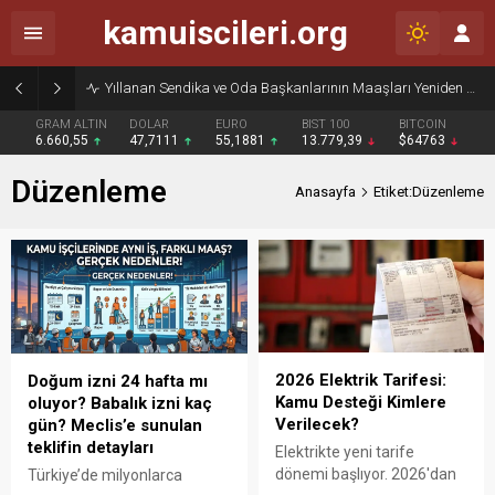
kamuiscileri.org
Yıllanan Sendika ve Oda Başkanlarının Maaşları Yeniden Gündemde
GRAM ALTIN
DOLAR
EURO
BIST 100
BITCOIN
6.660,55
47,7111
55,1881
13.779,39
$64763
Düzenleme
Anasayfa
Etiket:Düzenleme
2026 Elektrik Tarifesi:
Doğum izni 24 hafta mı
Kamu Desteği Kimlere
oluyor? Babalık izni kaç
Verilecek?
gün? Meclis’e sunulan
teklifin detayları
Elektrikte yeni tarife
dönemi başlıyor. 2026'dan
Türkiye’de milyonlarca