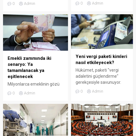
itibaren yıllık tüketimi 4 bin
çalışan anneyi ilgilendiren
0
Admin
0
Admin
kWh geçenler destekten
doğum izni düzenlemesi için
yararlanamayacak. Kimler
yeni bir adım atıldı. AK Parti
etkilenecek, nasıl tasarruf
tarafından TBMM’ye sunulan
edilir?
kanun teklifi, doğum izninin
toplam 24 haftaya
çıkarılmasını ve babalık
izninin işçiler için de 10 güne
yükseltilmesini öngörüyor.
Düzenleme yasalaşırsa
Yeni vergi paketi kimleri
Emekli zammında iki
kamu ve özel sektördeki tüm
nasıl etkileyecek?
senaryo: Ya
sigortalı anneler yeni haktan
tamamlanacak ya
Hükümet, paketi "vergi
yararlanabilecek.
eşitlenecek
adaletini güçlendirme"
gerekçesiyle savunuyor.
Milyonlarca emeklinin gözü
Ancak uzmanlara göre
enflasyon farkına çevrilirken
0
Admin
0
Admin
düzenlemelerin asıl hedefi
Sosyal Güvenlik Uzmanı
bütçe açığını kapatmak.
Özgür Erdursun, yıl sonu
Yük, büyük ölçüde sabit
enflasyonunun yüzde 32’ye
gelirli ve orta sınıfa
ulaşacağını belirterek
yansıyacak.
tahmini oranları verdi.
Hükümet tüm emeklilerin
enflasyon farkının yüzde