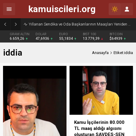
kamuiscileri.org
Yıllanan Sendika ve Oda Başkanlarının Maaşları Yeniden Gündemde
GRAM ALTIN
DOLAR
EURO
BIST 100
BITCOIN
6.659,26
47,6936
55,1834
13.779,39
$64939
iddia
Anasayfa
Etiket:iddia
Kamu İşçilerinin 80.000
TL maaş aldığı algısını
oluşturan SAVDES-SEN