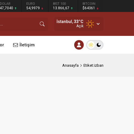
DOLAR
EURO
BIST 100
BITCOIN
47,7040
54,9979
13.866,67
$64361
İstanbul,
33
°C
Açık
or
İletişim
Anasayfa
Etiket:izban