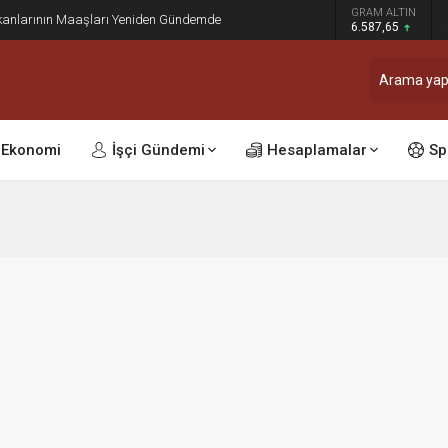
GRAM ALTIN
kanlarının Maaşları Yeniden Gündemde
6.587,65
Ekonomi
İşçi Gündemi
Hesaplamalar
Sp