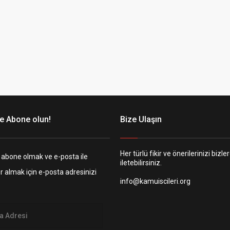
e Abone olun!
Bize Ulaşın
Her türlü fikir ve önerilerinizi bizle
 abone olmak ve e-posta ile
iletebilirsiniz.
er almak için e-posta adresinizi
info@kamuiscileri.org