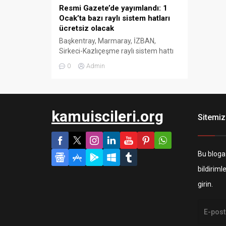
Resmi Gazete’de yayımlandı: 1
Ocak’ta bazı raylı sistem hatları
ücretsiz olacak
Başkentray, Marmaray, İZBAN,
Sirkeci-Kazlıçeşme raylı sistem hattı
ve Gayrettepe-İstanbul Havalimanı-
0
Admin
Arnavutköy metro hattı yeni yılın ilk
günü ücretsiz hizmet verecek.
kamuiscileri.org
Sitemiz
Bu bloga
bildiriml
girin.