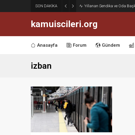
SON DAKİKA
Yıllanan Sendika ve Oda Baş
kamuiscileri.org
Anasayfa
Forum
Gündem
izban