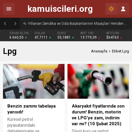
kamuiscileri.org
Yıllanan Sendika ve Oda Başkanlarının Maaşları Yeniden Gündemde
GRAM ALTIN
DOLAR
EURO
BIST 100
BITCOIN
6.660,55
47,7111
55,1881
13.779,39
$64763
Lpg
Anasayfa
Etiket:Lpg
Benzin zammı tabelaya
Akaryakıt fiyatlarında son
yansıdı!
durum! Benzin, motorin
ve LPG’ye zam, indirim
Küresel petrol
var mı? (10 Şubat 2025)
piyasalarındaki
dalgalanmalar ve
Döviz kuru ve petrol