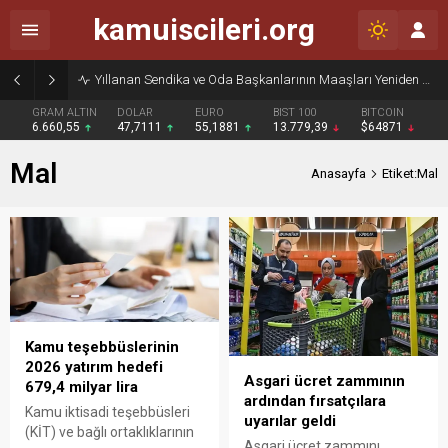
kamuiscileri.org
Yıllanan Sendika ve Oda Başkanlarının Maaşları Yeniden Gündemde
GRAM ALTIN
DOLAR
EURO
BIST 100
BITCOIN
6.660,55
47,7111
55,1881
13.779,39
$64871
Mal
Anasayfa
Etiket:Mal
Kamu teşebbüslerinin
2026 yatırım hedefi
Asgari ücret zammının
679,4 milyar lira
ardından fırsatçılara
Kamu iktisadi teşebbüsleri
uyarılar geldi
(KİT) ve bağlı ortaklıklarının
Asgari ücret zammını