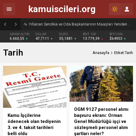
kamuiscileri.org
Yıllanan Sendika ve Oda Başkanlarının Maaşları Yeniden Gündemde
GRAM ALTIN
DOLAR
EURO
BIST 100
BITCOIN
6.660,55
47,7111
55,1881
13.779,39
$64953
Tarih
Anasayfa
Etiket:Tarih
OGM 9127 personel alımı
başvuru ekranı: Orman
Kamu İşçilerine
Genel Müdürlüğü işçi ve
ödenecek olan tediyenin
sözleşmeli personel alım
3. ve 4. taksit tarihleri
şartları neler?
belli oldu