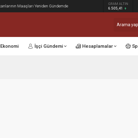
GRAM ALTIN
kanlarının Maaşları Yeniden Gündemde
6.505,41
Ekonomi
İşçi Gündemi
Hesaplamalar
Sp