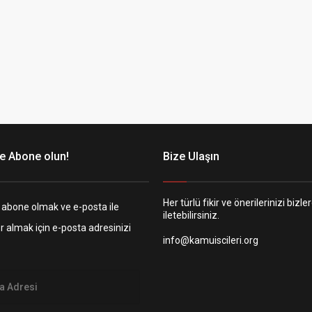
e Abone olun!
Bize Ulaşın
Her türlü fikir ve önerilerinizi bizle
 abone olmak ve e-posta ile
iletebilirsiniz.
er almak için e-posta adresinizi
info@kamuiscileri.org