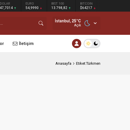
DOLAR
EURO
BIST 100
BITCOIN
47,7014
54,9990
13.798,82
$64217
İstanbul,
25
°C
Açık
or
İletişim
Anasayfa
Etiket:Türkmen