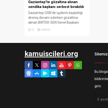
Gaziantep’te gözaltına alınan
sendika başkanı serbest bırakıldı
Gaziantep OSB'de işçilerin başlattığı
direniş devam ederken gözaltına
alınan BİRTEK-SEN Genel Başkanı
Mehmet Türkmen serbest bırakıldı.
0
Admin
kamuiscileri.org
Sitemiz
Bu bloga
bildiriml
girin.