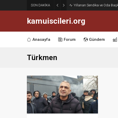
SON DAKİKA
Yıllanan Sendika ve Oda Baş
kamuiscileri.org
Anasayfa
Forum
Gündem
Türkmen