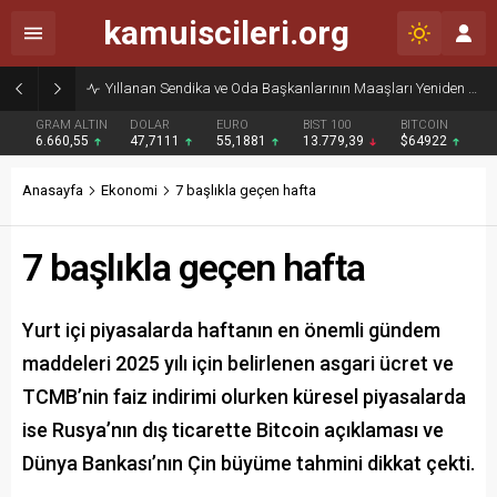
kamuiscileri.org
Yıllanan Sendika ve Oda Başkanlarının Maaşları Yeniden Gündemde
GRAM ALTIN
DOLAR
EURO
BIST 100
BITCOIN
6.660,55
47,7111
55,1881
13.779,39
$64922
Anasayfa
Ekonomi
7 başlıkla geçen hafta
7 başlıkla geçen hafta
Yurt içi piyasalarda haftanın en önemli gündem
maddeleri 2025 yılı için belirlenen asgari ücret ve
TCMB’nin faiz indirimi olurken küresel piyasalarda
ise Rusya’nın dış ticarette Bitcoin açıklaması ve
Dünya Bankası’nın Çin büyüme tahmini dikkat çekti.