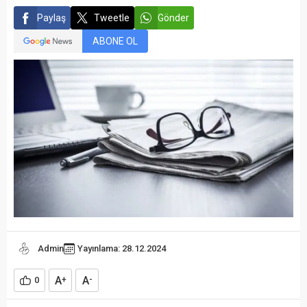
Paylaş
Tweetle
Gönder
ABONE OL
Admin
Yayınlama: 28.12.2024
A
A
0
+
-