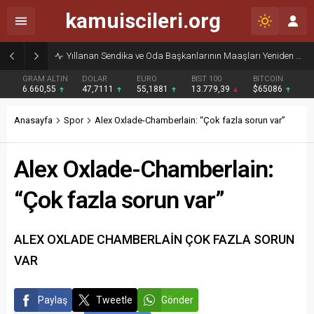
kamuiscileri.org
Yıllanan Sendika ve Oda Başkanlarının Maaşları Yeniden Gündemde
GRAM ALTIN
DOLAR
EURO
BIST 100
BITCOIN
6.660,55
47,7111
55,1881
13.779,39
$65086
Anasayfa
Spor
Alex Oxlade-Chamberlain: “Çok fazla sorun var”
Alex Oxlade-Chamberlain:
“Çok fazla sorun var”
ALEX OXLADE CHAMBERLAİN ÇOK FAZLA SORUN
VAR
Paylaş
Tweetle
Gönder