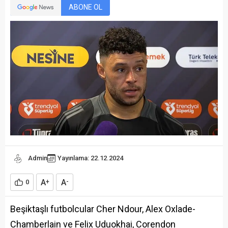
ABONE OL
Admin
Yayınlama: 22.12.2024
A
A
0
+
-
Beşiktaşlı futbolcular Cher Ndour, Alex Oxlade-
Chamberlain ve Felix Uduokhai, Corendon