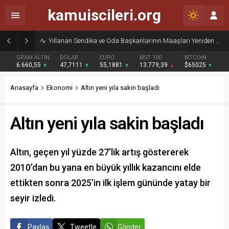
kamuiscileri.org
Yıllanan Sendika ve Oda Başkanlarının Maaşları Yeniden Gündemde
GRAM ALTIN
DOLAR
EURO
BIST 100
BITCOIN
6.660,55
47,7111
55,1881
13.779,39
$65025
Anasayfa
Ekonomi
Altın yeni yıla sakin başladı
Altın yeni yıla sakin başladı
Altın, geçen yıl yüzde 27’lik artış göstererek
2010’dan bu yana en büyük yıllık kazancını elde
ettikten sonra 2025’in ilk işlem gününde yatay bir
seyir izledi.
Paylaş
Tweetle
Gönder