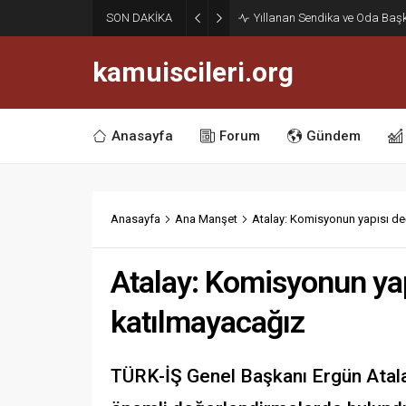
Haziran Enflasyonu Açıklan
SON DAKİKA
İşçilerine Yüzde 13,76 Zam Ke
kamuiscileri.org
Anasayfa
Forum
Gündem
Anasayfa
Ana Manşet
Atalay: Komisyonun yapısı d
Atalay: Komisyonun ya
katılmayacağız
TÜRK-İŞ Genel Başkanı Ergün Atala