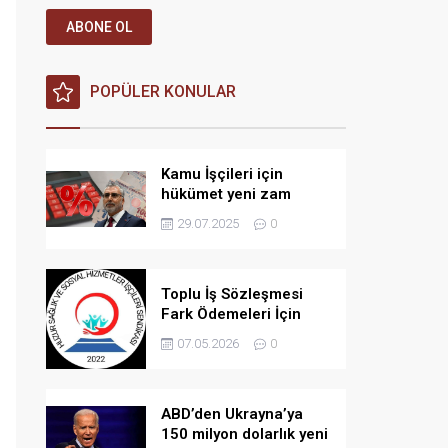
ABONE OL
POPÜLER KONULAR
Kamu İşçileri için
hükümet yeni zam
teklifi verdi iddiası!
29.07.2025
0
Toplu İş Sözleşmesi
Fark Ödemeleri İçin
Açılan Davada Yeni
07.05.2026
0
Gelişme: Bilirkişi
İncelemesi Kararı
ABD’den Ukrayna’ya
150 milyon dolarlık yeni