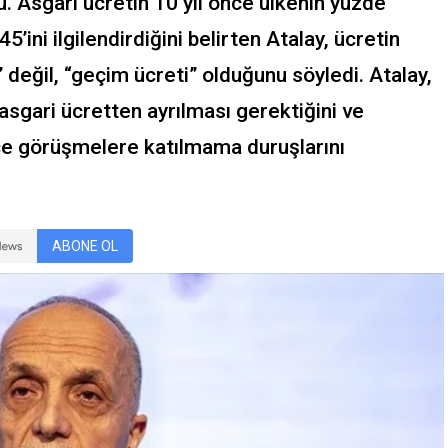
 Asgari ücretin 10 yıl önce ülkenin yüzde
5’ini ilgilendirdiğini belirten Atalay, ücretin
” değil, “geçim ücreti” olduğunu söyledi. Atalay,
asgari ücretten ayrılması gerektiğini ve
e görüşmelere katılmama duruşlarını
ABONE OL