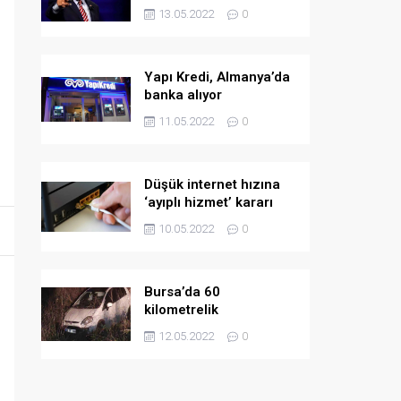
askeri yardım
13.05.2022
0
Yapı Kredi, Almanya’da
banka alıyor
11.05.2022
0
Düşük internet hızına
‘ayıplı hizmet’ kararı
10.05.2022
0
Bursa’da 60
kilometrelik
kovalamaca!
12.05.2022
0