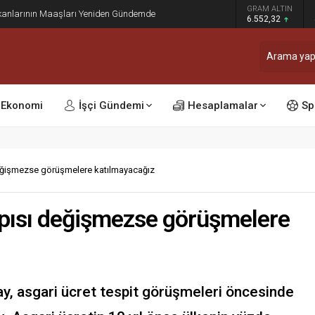
dı: Ocak ve Temmuz Zam Dönemi Olan Kamu
GRAM ALTIN
sinleşti
6.552,32
Ekonomi
İşçi Gündemi
Hesaplamalar
Sp
eğişmezse görüşmelere katılmayacağız
pısı değişmezse görüşmelere
y, asgari ücret tespit görüşmeleri öncesinde