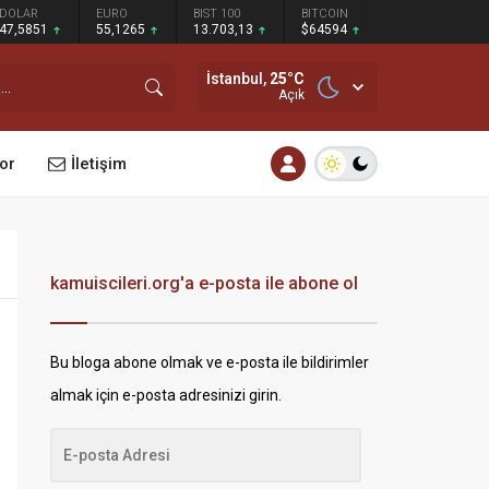
DOLAR
EURO
BIST 100
BITCOIN
47,5851
55,1265
13.703,13
$64594
İstanbul,
25
°C
Açık
or
İletişim
kamuiscileri.org'a e-posta ile abone ol
Bu bloga abone olmak ve e-posta ile bildirimler
almak için e-posta adresinizi girin.