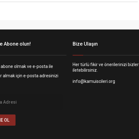
e Abone olun!
Bize Ulaşın
Her türlü fikir ve önerilerinizi bizle
 abone olmak ve e-posta ile
iletebilirsiniz.
er almak için e-posta adresinizi
info@kamuiscileri.org
E OL