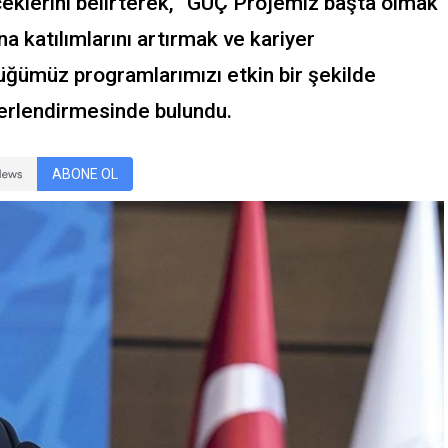
eceklerini belirterek, “GÜÇ Projemiz başta olmak
a katılımlarını artırmak ve kariyer
tüğümüz programlarımızı etkin bir şekilde
rlendirmesinde bulundu.
ABONE OL