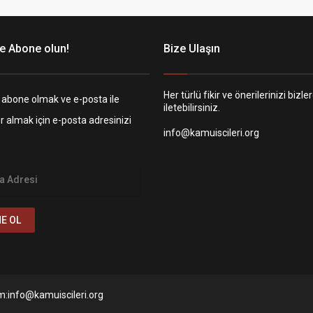
e Abone olun!
Bize Ulaşın
Her türlü fikir ve önerilerinizi bizle
 abone olmak ve e-posta ile
iletebilirsiniz.
er almak için e-posta adresinizi
info@kamuiscileri.org
E OL
tişim:info@kamuiscileri.org