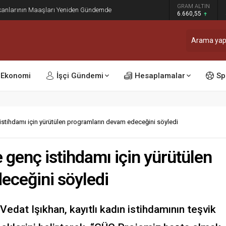
dı: Ocak ve Temmuz Zam Dönemi Olan Kamu
GRAM ALTIN
sinleşti
6.660,55
Ekonomi
İşçi Gündemi
Hesaplamalar
Sp
istihdamı için yürütülen programların devam edeceğini söyledi
 genç istihdamı için yürütülen
eceğini söyledi
edat Işıkhan, kayıtlı kadın istihdamının teşvik