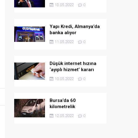
askeri yardım
13.05.2022
0
Yapı Kredi, Almanya’da
banka alıyor
11.05.2022
0
Düşük internet hızına
‘ayıplı hizmet’ kararı
10.05.2022
0
Bursa’da 60
kilometrelik
kovalamaca!
12.05.2022
0