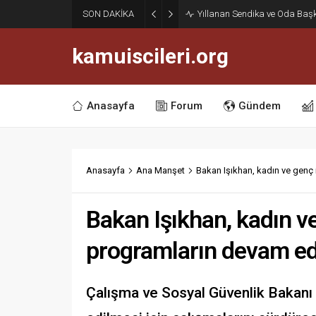
Haziran Enflasyonu Açıklan
SON DAKİKA
İşçilerine Yüzde 13,76 Zam Ke
kamuiscileri.org
Anasayfa
Forum
Gündem
Anasayfa
Ana Manşet
Bakan Işıkhan, kadın ve genç 
Bakan Işıkhan, kadın ve
programların devam ed
Çalışma ve Sosyal Güvenlik Bakanı V