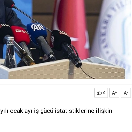
A
A
0
+
-
lı ocak ayı iş gücü istatistiklerine ilişkin