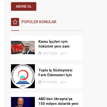
ABONE OL
POPÜLER KONULAR
Kamu İşçileri için
hükümet yeni zam
teklifi verdi iddiası!
29.07.2025
0
Toplu İş Sözleşmesi
Fark Ödemeleri İçin
Açılan Davada Yeni
07.05.2026
0
Gelişme: Bilirkişi
İncelemesi Kararı
ABD’den Ukrayna’ya
150 milyon dolarlık yeni