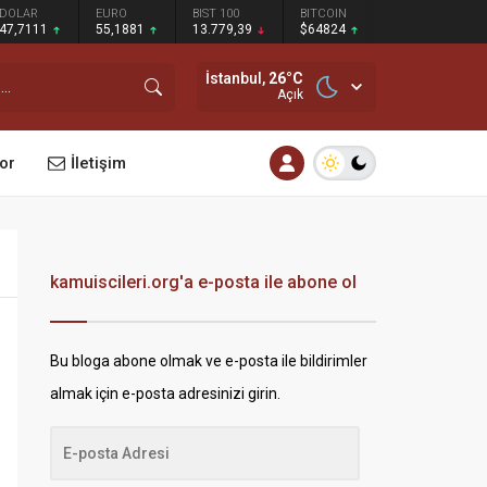
DOLAR
EURO
BIST 100
BITCOIN
47,7111
55,1881
13.779,39
$64824
İstanbul,
26
°C
Açık
or
İletişim
kamuiscileri.org'a e-posta ile abone ol
Bu bloga abone olmak ve e-posta ile bildirimler
almak için e-posta adresinizi girin.