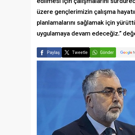
edilmesi için çalışmalarını sürdür
üzere gençlerimizin çalışma hayatın
planlamalarını sağlamak için yürüt
uygulamaya devam edeceğiz.” değe
Paylaş
Tweetle
Gönder