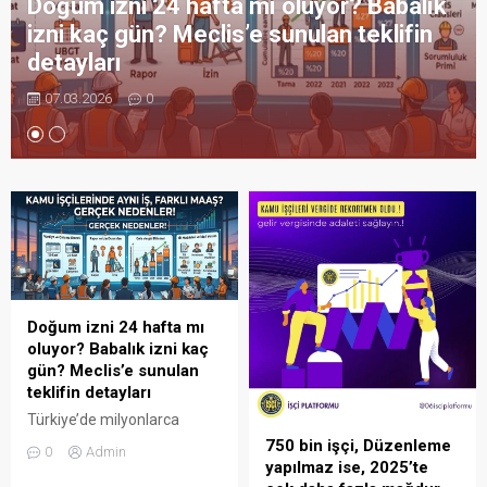
Doğum izni 24 hafta mı oluyor? Babalık
izni kaç gün? Meclis’e sunulan teklifin
detayları
07.03.2026
0
Doğum izni 24 hafta mı
oluyor? Babalık izni kaç
gün? Meclis’e sunulan
teklifin detayları
Türkiye’de milyonlarca
çalışan anneyi ilgilendiren
750 bin işçi, Düzenleme
0
Admin
doğum izni düzenlemesi için
yapılmaz ise, 2025’te
yeni bir adım atıldı. AK Parti