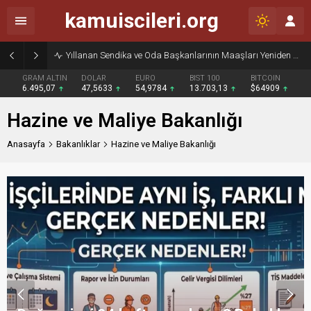
kamuiscileri.org
Yıllanan Sendika ve Oda Başkanlarının Maaşları Yeniden Gündemde
GRAM ALTIN
DOLAR
EURO
BIST 100
BITCOIN
6.495,07
47,5633
54,9784
13.703,13
$64909
Hazine ve Maliye Bakanlığı
Anasayfa
Bakanlıklar
Hazine ve Maliye Bakanlığı