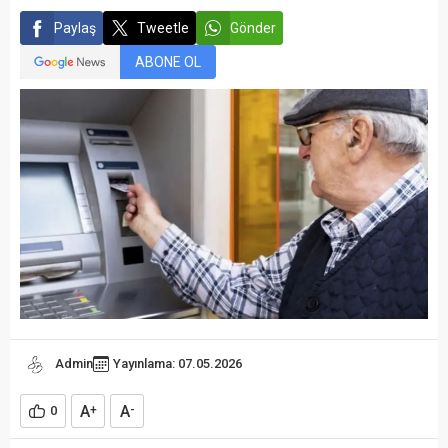
Paylaş
Tweetle
Gönder
ABONE OL
Admin
Yayınlama: 07.05.2026
A
A
0
+
-