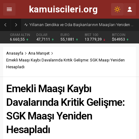
kamuiscileri.org
Yıllanan Sendika ve Oda Başkanlarının Maaşları Yeniden Gündemde
GRAM ALTIN
DOLAR
EURO
BIST 100
BITCOIN
6.660,55
47,7111
55,1881
13.779,39
$64953
Anasayfa
Ana Manşet
Emekli Maaşı Kaybı Davalarında Kritik Gelişme: SGK Maaşı Yeniden
Hesapladı
Emekli Maaşı Kaybı
Davalarında Kritik Gelişme:
SGK Maaşı Yeniden
Hesapladı