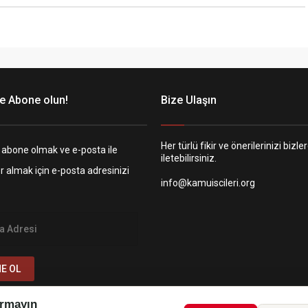
e Abone olun!
Bize Ulaşın
Her türlü fikir ve önerilerinizi bizle
 abone olmak ve e-posta ile
iletebilirsiniz.
er almak için e-posta adresinizi
info@kamuiscileri.org
E OL
rmayın