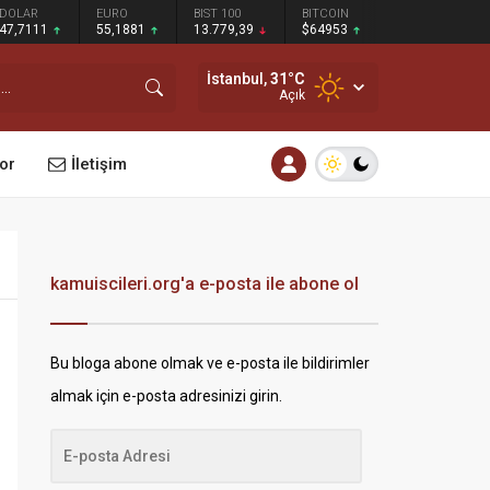
DOLAR
EURO
BIST 100
BITCOIN
47,7111
55,1881
13.779,39
$64953
İstanbul,
31
°C
Açık
or
İletişim
kamuiscileri.org'a e-posta ile abone ol
Bu bloga abone olmak ve e-posta ile bildirimler
almak için e-posta adresinizi girin.