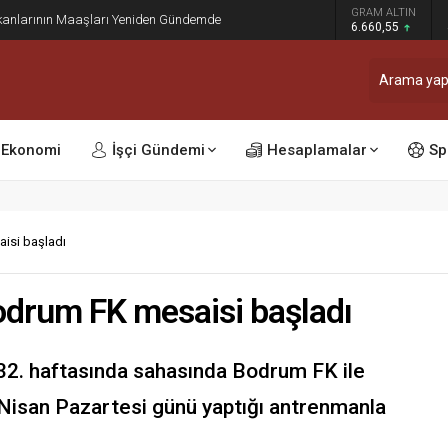
dı: Ocak ve Temmuz Zam Dönemi Olan Kamu
GRAM ALTIN
sinleşti
6.660,55
Ekonomi
İşçi Gündemi
Hesaplamalar
Sp
isi başladı
odrum FK mesaisi başladı
 32. haftasında sahasında Bodrum FK ile
 Nisan Pazartesi günü yaptığı antrenmanla