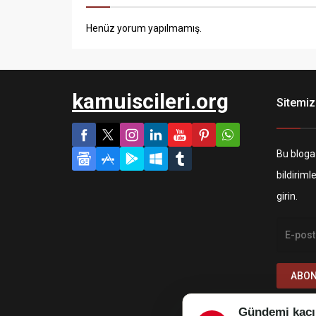
Henüz yorum yapılmamış.
kamuiscileri.org
Sitemiz
Bu bloga
bildiriml
girin.
ABON
Gündemi kaçı