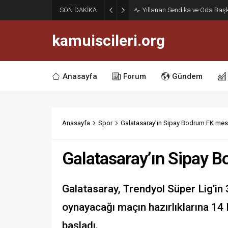
Haziran Enflasyonu Açıklan
SON DAKİKA
İşçilerine Yüzde 13,76 Zam Ke
kamuiscileri.org
Anasayfa
Forum
Gündem
Anasayfa
Spor
Galatasaray’ın Sipay Bodrum FK mesa
Galatasaray’ın Sipay B
Galatasaray, Trendyol Süper Lig’in
oynayacağı maçın hazırlıklarına 14
başladı.