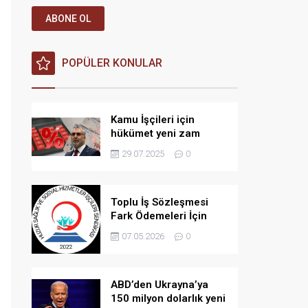
ABONE OL
POPÜLER KONULAR
Kamu İşçileri için
hükümet yeni zam
teklifi verdi iddiası!
29.07.2025
0
Toplu İş Sözleşmesi
Fark Ödemeleri İçin
Açılan Davada Yeni
07.05.2026
0
Gelişme: Bilirkişi
İncelemesi Kararı
ABD’den Ukrayna’ya
150 milyon dolarlık yeni