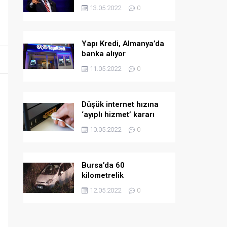
askeri yardım
13.05.2022
0
Yapı Kredi, Almanya’da
banka alıyor
11.05.2022
0
Düşük internet hızına
‘ayıplı hizmet’ kararı
10.05.2022
0
Bursa’da 60
kilometrelik
kovalamaca!
12.05.2022
0