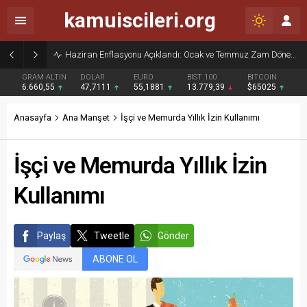
kamuiscileri.org
Haziran Enflasyonu Açıklandı: Ocak ve Temmuz Zam Dönemi Olan Kamu İşçilerine Yüzde 13,76 Zam Kesinleşti
GRAM ALTIN
DOLAR
EURO
BIST 100
BITCOIN
6.660,55
47,7111
55,1881
13.779,39
$65025
Anasayfa
Ana Manşet
İşçi ve Memurda Yıllık İzin Kullanımı
İşçi ve Memurda Yıllık İzin
Kullanımı
Paylaş
Tweetle
Gönder
ABONE OL