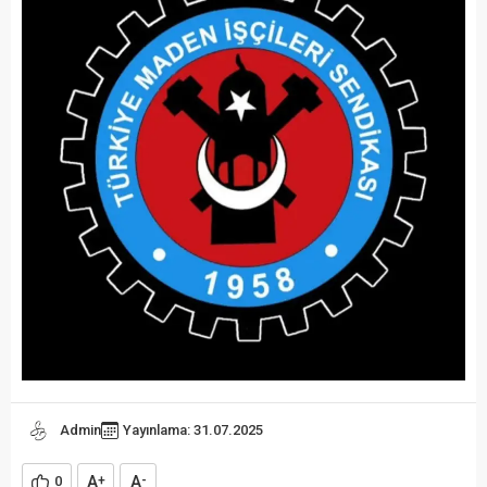
Admin
Yayınlama: 31.07.2025
A
A
0
+
-