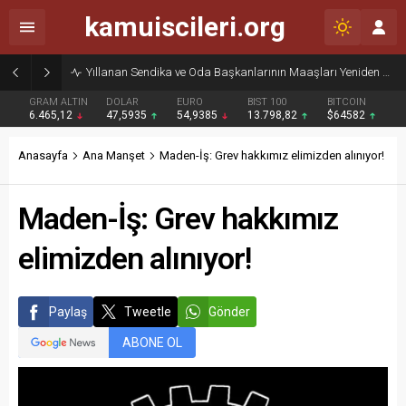
kamuiscileri.org
Yıllanan Sendika ve Oda Başkanlarının Maaşları Yeniden Gündemde
GRAM ALTIN
DOLAR
EURO
BIST 100
BITCOIN
6.465,12
47,5935
54,9385
13.798,82
$64582
Anasayfa
Ana Manşet
Maden-İş: Grev hakkımız elimizden alınıyor!
Maden-İş: Grev hakkımız
elimizden alınıyor!
Paylaş
Tweetle
Gönder
ABONE OL