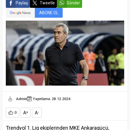
Paylaş
Tweetle
Gönder
ABONE OL
Admin
Yayınlama: 28.12.2024
A
A
0
+
-
Trendyol 1. Lig ekiplerinden MKE Ankaragücü,