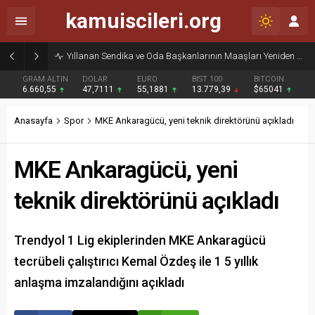
kamuiscileri.org
Yıllanan Sendika ve Oda Başkanlarının Maaşları Yeniden Gündemde
GRAM ALTIN
DOLAR
EURO
BIST 100
BITCOIN
6.660,55
47,7111
55,1881
13.779,39
$65041
Anasayfa
Spor
MKE Ankaragücü, yeni teknik direktörünü açıkladı
MKE Ankaragücü, yeni
teknik direktörünü açıkladı
Trendyol 1 Lig ekiplerinden MKE Ankaragücü
tecrübeli çalıştırıcı Kemal Özdeş ile 1 5 yıllık
anlaşma imzalandığını açıkladı