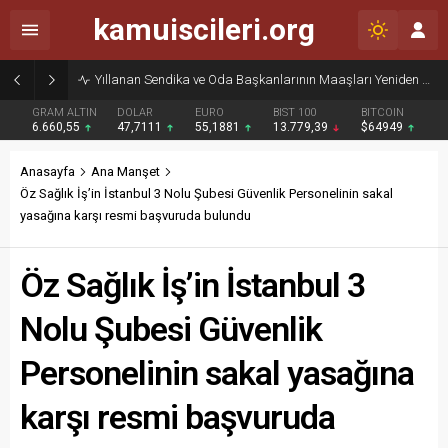
kamuiscileri.org
Yıllanan Sendika ve Oda Başkanlarının Maaşları Yeniden Gündemde
GRAM ALTIN
DOLAR
EURO
BIST 100
BITCOIN
6.660,55
47,7111
55,1881
13.779,39
$64949
Anasayfa
Ana Manşet
Öz Sağlık İş’in İstanbul 3 Nolu Şubesi Güvenlik Personelinin sakal
yasağına karşı resmi başvuruda bulundu
Öz Sağlık İş’in İstanbul 3
Nolu Şubesi Güvenlik
Personelinin sakal yasağına
karşı resmi başvuruda