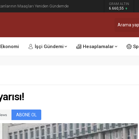
dı: Ocak ve Temmuz Zam Dönemi Olan Kamu
GRAM ALTIN
sinleşti
6.660,55
Ekonomi
İşçi Gündemi
Hesaplamalar
Sp
arısı!
ABONE OL