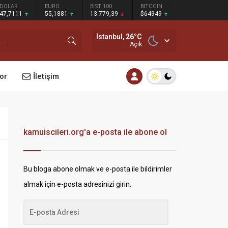
DOLAR
EURO
BIST 100
BITCOIN
47,7111
55,1881
13.779,39
$64949
İstanbul,
26
°C
Açık
or
İletişim
kamuiscileri.org'a e-posta ile abone ol
Bu bloga abone olmak ve e-posta ile bildirimler
almak için e-posta adresinizi girin.