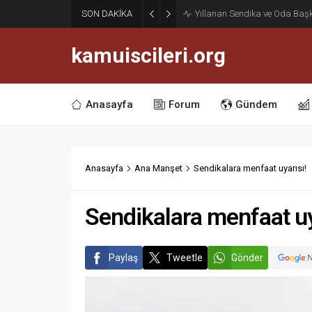
Haziran Enflasyonu Açıklan
SON DAKİKA
İşçilerine Yüzde 13,76 Zam Ke
kamuiscileri.org
Anasayfa
Forum
Gündem
Anasayfa
Ana Manşet
Sendikalara menfaat uyarısı!
Sendikalara menfaat uy
Paylaş
Tweetle
Gönder