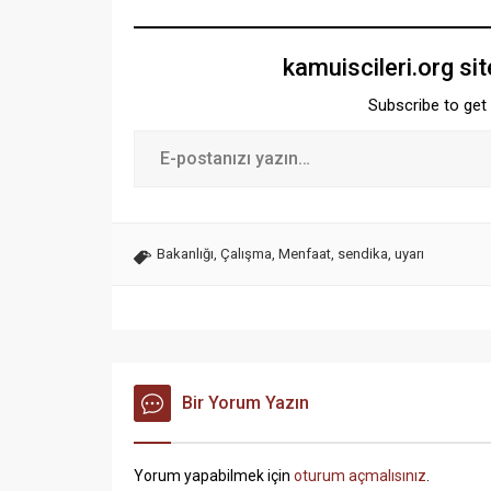
kamuiscileri.org si
Subscribe to get 
Bakanlığı
,
Çalışma
,
Menfaat
,
sendika
,
uyarı
Bir Yorum Yazın
Yorum yapabilmek için
oturum açmalısınız
.