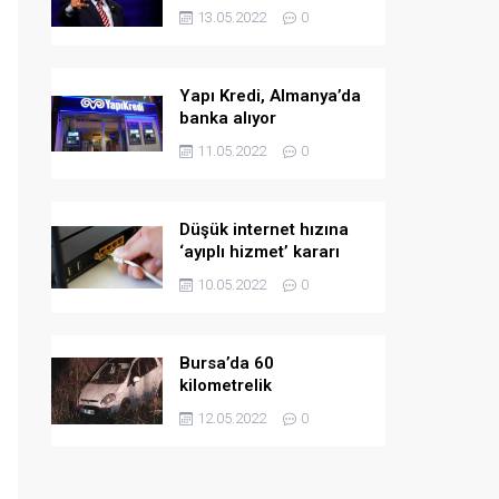
askeri yardım
13.05.2022
0
Yapı Kredi, Almanya’da
banka alıyor
11.05.2022
0
Düşük internet hızına
‘ayıplı hizmet’ kararı
10.05.2022
0
Bursa’da 60
kilometrelik
kovalamaca!
12.05.2022
0