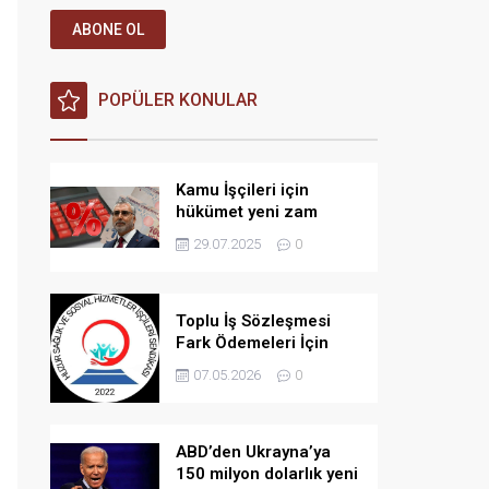
ABONE OL
POPÜLER KONULAR
Kamu İşçileri için
hükümet yeni zam
teklifi verdi iddiası!
29.07.2025
0
Toplu İş Sözleşmesi
Fark Ödemeleri İçin
Açılan Davada Yeni
07.05.2026
0
Gelişme: Bilirkişi
İncelemesi Kararı
ABD’den Ukrayna’ya
150 milyon dolarlık yeni