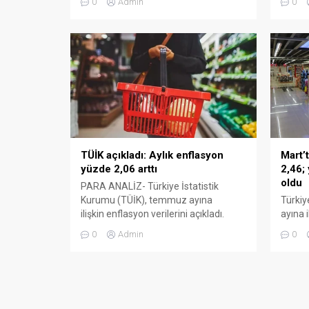
0
Admin
0
beslenme için yapması gereken gıda
arttı.
harcaması olan açlık sınırı 29 bin 828
ayı kir
lira olarak belirlendi. Giyim, konut,
Buna g
ulaşım ve eğitim gibi zorunlu tüm
ortala
harcamaların toplamını ifade eden
artış 
yoksulluk sınırı...
Mart’
TÜİK açıkladı: Aylık enflasyon
2,46;
yüzde 2,06 arttı
oldu
PARA ANALİZ- Türkiye İstatistik
Türkiy
Kurumu (TÜİK), temmuz ayına
ayına i
ilişkin enflasyon verilerini açıkladı.
endeks
Buna göre enflasyonda, temmuz
0
0
Admin
ayında bir önceki aya göre yüzde…