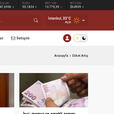
DOLAR
EURO
BIST 100
BITCOIN
47,6936
55,1834
13.779,39
$64939
İstanbul,
33
°C
Açık
or
İletişim
Anasayfa
Etiket:Artış
İşçi, memur ve emekli zammı