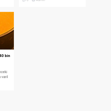
 arttı.
40 bin
nceki
 varil
e