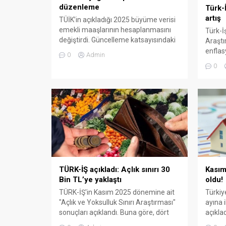
düzenleme
Türk-
artış
TÜİK’in açıkladığı 2025 büyüme verisi
emekli maaşlarının hesaplanmasını
Türk-İş
değiştirdi. Güncelleme katsayısındaki
Araştı
artış nedeniyle 1 Ocak 2026’dan sonra
enflas
0
Admin
emeklilik dilekçesi verenlerin maaşları
oldu.
0
yeniden hesaplanacak. İşte detaylar...
TÜRK-İŞ açıkladı: Açlık sınırı 30
Kasım 
Bin TL’ye yaklaştı
oldu!
TÜRK-İŞ'in Kasım 2025 dönemine ait
Türkiy
"Açlık ve Yoksulluk Sınırı Araştırması"
ayına 
sonuçları açıklandı. Buna göre, dört
açıkla
kişilik bir ailenin sağlıklı ve yeterli
aylık y