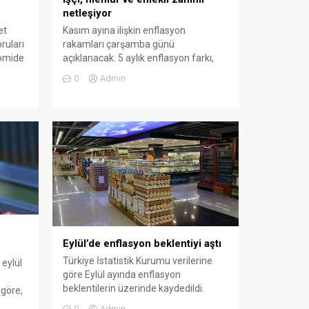
netleşiyor
et
Kasım ayına ilişkin enflasyon
ruları
rakamları çarşamba günü
nomide
açıklanacak. 5 aylık enflasyon farkı,
 dedi.
ocak zammını büyük oranda
0
Admin
,
netleştirecek.
 artıp
ada
Eylül’de enflasyon beklentiyi aştı
Türkiye İstatistik Kurumu verilerine
 eylül
göre Eylül ayında enflasyon
beklentilerin üzerinde kaydedildi.
 göre,
k
0
Admin