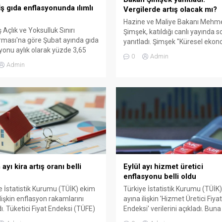
İş gıda enflasyonunda ılımlı
Vergilerde artış olacak mı?
Hazine ve Maliye Bakanı Mehm
 Açlık ve Yoksulluk Sınırı
Şimşek, katıldığı canlı yayında so
rması'na göre Şubat ayında gıda
yanıtladı. Şimşek "Küresel eko
yonu aylık olarak yüzde 3,65
risk iştahı büyümeye göre güçlü"
0
Admin
Bakan Şimşek, KDV, Gelir Vergisi
Admin
Kurumlar Vergisi gibi kalemlerin
artmayacağına yönelik açıklam
bulundu.
ayı kira artış oranı belli
Eylül ayı hizmet üretici
enflasyonu belli oldu
e İstatistik Kurumu (TÜİK) ekim
Türkiye İstatistik Kurumu (TÜİK)
ilişkin enflasyon rakamlarını
ayına ilişkin 'Hizmet Üretici Fiyat
dı. Tüketici Fiyat Endeksi (TÜFE)
Endeksi' verilerini açıkladı. Buna
üzde 2,55, yıllık ise yüzde 32,87
Hizmet Üretici Fiyat Endeksi aylı