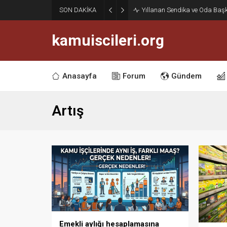
SON DAKİKA
Yıllanan Sendika ve Oda Baş
kamuiscileri.org
Anasayfa
Forum
Gündem
Artış
Emekli aylığı hesaplamasına