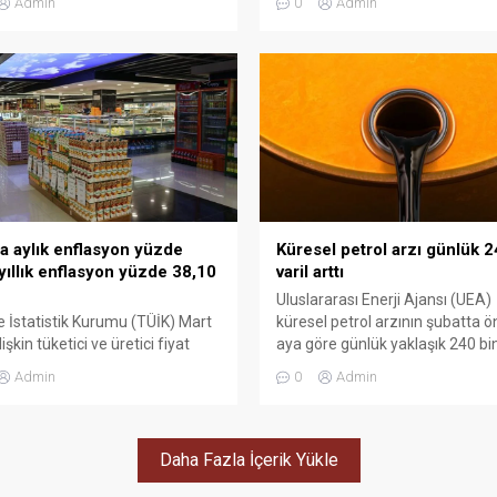
Admin
0
Admin
 Açıklanan veriler sonrası kasım
yüzde 0,21, yıllık ise yüzde 34,91
a artış oranı da belirlenmiş oldu.
öre TÜFE'nin 12 aylık
masına göre hesaplanan kira
oranı yüzde 37,15 oldu.
ta aylık enflasyon yüzde
Küresel petrol arzı günlük 2
 yıllık enflasyon yüzde 38,10
varil arttı
Uluslararası Enerji Ajansı (UEA)
e İstatistik Kurumu (TÜİK) Mart
küresel petrol arzının şubatta ö
lişkin tüketici ve üretici fiyat
aya göre günlük yaklaşık 240 bin
lerini yayımladı.
artarak 103 milyon 250 bin varil
Admin
0
Admin
yükseldiğini bildirdi.
Daha Fazla İçerik Yükle