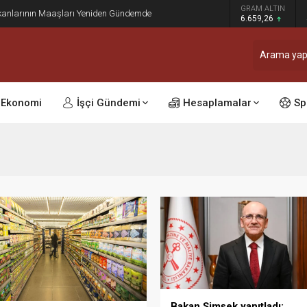
GRAM ALTIN
kanlarının Maaşları Yeniden Gündemde
6.659,26
Ekonomi
İşçi Gündemi
Hesaplamalar
Sp
Bakan Şimşek yanıtladı: