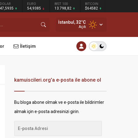
DOLAR
EURO
BIST 100
BITCOIN
47,5935
54,9385
13.798,82
$64582
İstanbul,
32
°C
Açık
or
İletişim
kamuiscileri.org'a e-posta ile abone ol
Bu bloga abone olmak ve e-posta ile bildirimler
almak için e-posta adresinizi girin.