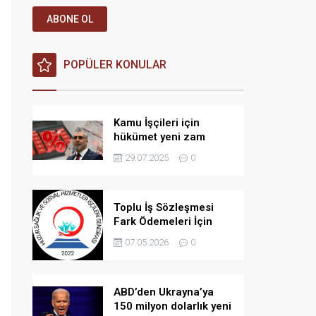
ABONE OL
POPÜLER KONULAR
Kamu İşçileri için
hükümet yeni zam
teklifi verdi iddiası!
29.07.2025
0
Toplu İş Sözleşmesi
Fark Ödemeleri İçin
Açılan Davada Yeni
07.05.2026
0
Gelişme: Bilirkişi
İncelemesi Kararı
ABD’den Ukrayna’ya
150 milyon dolarlık yeni