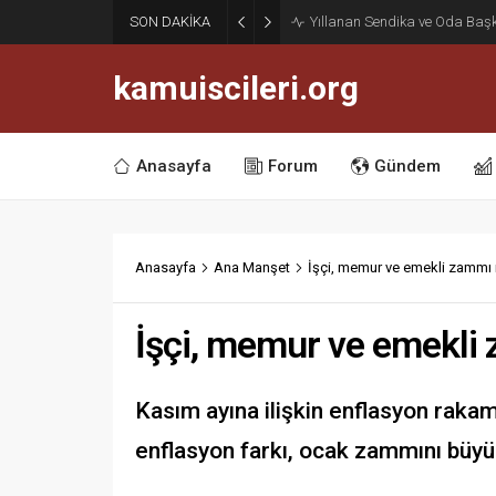
Haziran Enflasyonu Açıklan
SON DAKİKA
İşçilerine Yüzde 13,76 Zam Ke
kamuiscileri.org
Anasayfa
Forum
Gündem
Anasayfa
Ana Manşet
İşçi, memur ve emekli zammı 
İşçi, memur ve emekli 
Kasım ayına ilişkin enflasyon rakam
enflasyon farkı, ocak zammını büyü