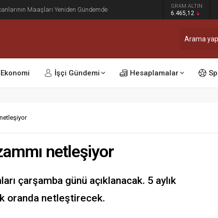
dı: Ocak ve Temmuz Zam Dönemi Olan Kamu
GRAM ALTIN
sinleşti
6.465,12
Ekonomi
İşçi Gündemi
Hesaplamalar
Sp
netleşiyor
zammı netleşiyor
ları çarşamba günü açıklanacak. 5 aylık
k oranda netleştirecek.