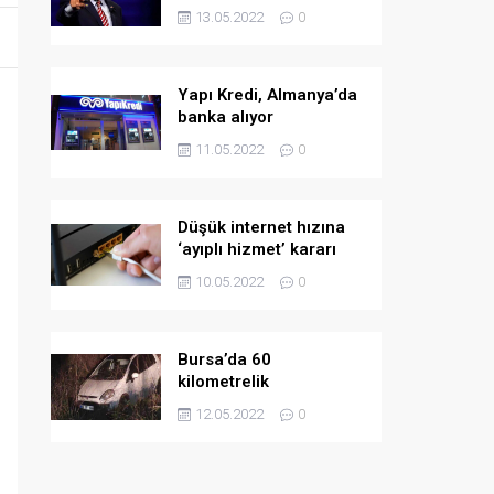
askeri yardım
13.05.2022
0
Yapı Kredi, Almanya’da
banka alıyor
11.05.2022
0
Düşük internet hızına
‘ayıplı hizmet’ kararı
10.05.2022
0
Bursa’da 60
kilometrelik
kovalamaca!
12.05.2022
0