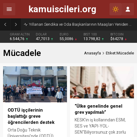
kamuiscileri.org
Yıllanan Sendika ve Oda Başkanlarının Maaşları Yeniden Gündemde
GRAM ALTIN
DOLAR
EURO
BIST 100
BITCOIN
6.544,76
47,7013
55,0086
13.798,82
$64278
Mücadele
Anasayfa
Etiket:Mücadele
“Ülke genelinde genel
ODTÜ işçilerinin
grev yapılmalı”
başlattığı greve
KESK’in iş kollarından ESM,
öğrencilerden destek
SES ve YAPI-YOL-
Orta Doğu Teknik
SEN"Biliyorsunuz çok zorlu
Üniversitesi'nde (ODTÜ)