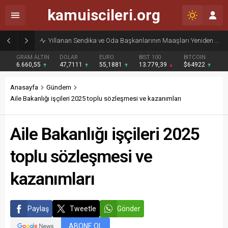
kamuiscileri.org
Haziran Enflasyonu Açıklandı: Ocak ve Temmuz Zam Dönemi Olan Kamu İşçilerine Yüzde 13,76 Zam Kesinleşti
GRAM ALTIN
DOLAR
EURO
BIST 100
BITCOIN
6.660,55
47,7111
55,1881
13.779,39
$64922
Anasayfa
Gündem
Aile Bakanlığı işçileri 2025 toplu sözleşmesi ve kazanımları
Aile Bakanlığı işçileri 2025
toplu sözleşmesi ve
kazanımları
Paylaş
Tweetle
Gönder
ABONE OL