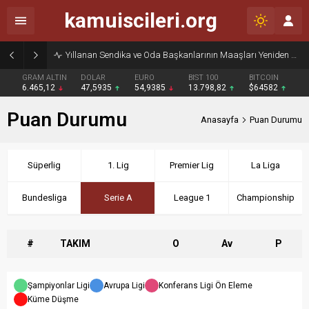
kamuiscileri.org
Yıllanan Sendika ve Oda Başkanlarının Maaşları Yeniden Gündemde
GRAM ALTIN
DOLAR
EURO
BIST 100
BITCOIN
6.465,12
47,5935
54,9385
13.798,82
$64582
Puan Durumu
Anasayfa
Puan Durumu
Süperlig
1. Lig
Premier Lig
La Liga
Bundesliga
Serie A
League 1
Championship
#
TAKIM
O
Av
P
Şampiyonlar Ligi
Avrupa Ligi
Konferans Ligi Ön Eleme
Küme Düşme